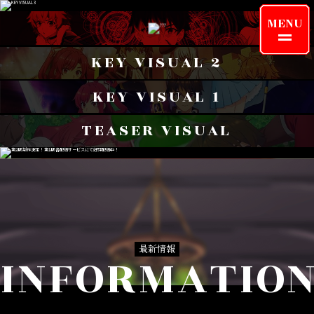
MENU
KEY VISUAL 2
KEY VISUAL 1
TEASER VISUAL
INFORMATION
ONAIR
CHARACTER
KEYWORD
最新情報
INFORMATIO
STORY
STAFF/CAST
MOVIE
PRODUCTS