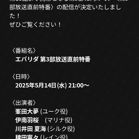
部放送直前特番〉の配信が決定いたしまし
た！
SPECIAL
ぜひご覧ください！
〈番組名〉
エパリダ 第3
部放送直前特番
〈日時〉
2025
年5
月14
日
(水
) 21:00
～
〈出演者〉
峯田大夢
(ユーク役)
伊南羽桜
(マリナ役)
川井田 夏海
(シルク役)
稗田寧々
(レイン役)