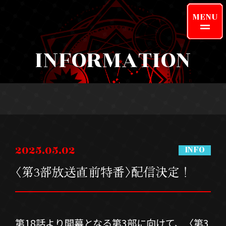
MENU
INFORMATION
INFORMATION
ONAIR
2025.05.02
CHARACTER
KEYWORD
〈第3部放送直前特番〉配信決定！
STORY
STAFF/CAST
MOVIE
PRODUCTS
第18話より開幕となる第3部に向けて、〈第3