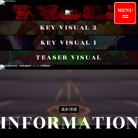
MENU
KEY VISUAL 2
KEY VISUAL 1
TEASER VISUAL
INFORMATION
ONAIR
CHARACTER
KEYWORD
最新情報
INFORMATIO
STORY
STAFF/CAST
MOVIE
PRODUCTS