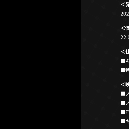
＜
20
＜
22
＜
■
■
＜
■
■
■P
■