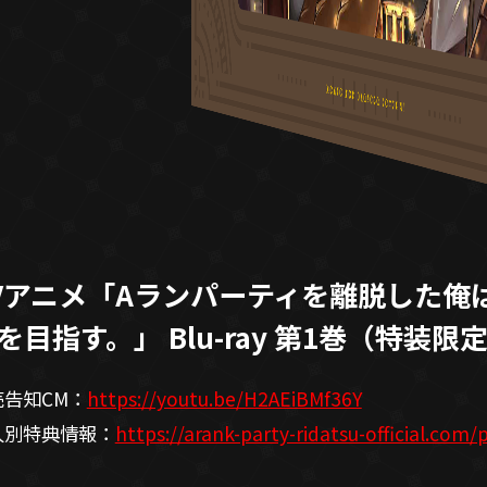
Vアニメ「Aランパーティを離脱した俺
を目指す。」 Blu-ray 第1巻（特装限
売告知CM：
https://youtu.be/H2AEiBMf36Y
人別特典情報：
https://arank-party-ridatsu-official.com