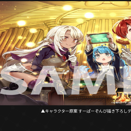
▲キャラクター原案 すーぱーぞんび描き下ろし