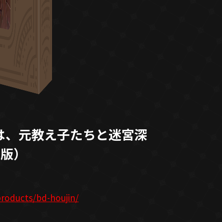
は、元教え子たちと迷宮深
定版）
/products/bd-houjin/