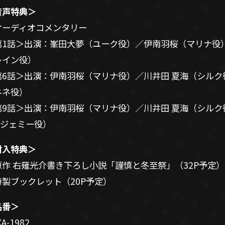
音声特典＞
オーディオコメンタリー
第1話＞出演：峯田大夢（ユーク役）／伊南羽桜（マリナ役
レイン役）
第6話＞出演：伊南羽桜（マリナ役）／川井田 夏海（シル
ネネ役）
第9話＞出演：伊南羽桜（マリナ役）／川井田 夏海（シルク
（ジェミー役）
封入特典＞
原作 右薙光介書き下ろし小説「謹慎と冬至祭」（32P予定）
特製ブックレット（20P予定）
品番＞
A-1982