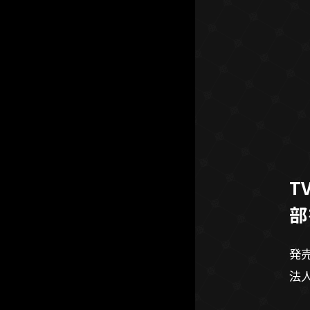
T
部
発
法