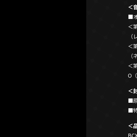
＜
■
＜
（
＜
（
＜
O
＜
■
■
＜
BCX