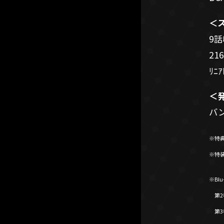
＜
9
21
ﾘﾆｱ
＜
バ
※
特
※
特
※Bl
第2巻
第3巻