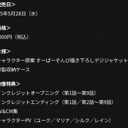
発売日＞
25年5月28日（水）
価格＞
,000円（税込）
仕様＞
キャラクター原案 すーぱーぞんび描き下ろしデジジャケット
特製収納ケース
映像特典＞
ノンクレジットオープニング（第1話～第9話）
ノンクレジットエンディング（第1話／第2話～第9話）
V&CM集
キャラクターPV（ユーク／マリナ／シルク／レイン）