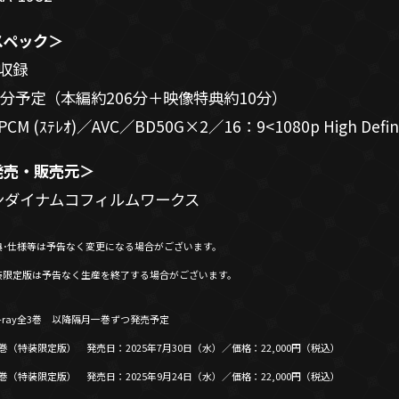
スペック＞
話収録
6分予定（本編約206分＋映像特典約10分）
PCM (ｽﾃﾚｵ)／AVC／BD50G×2／16：9<1080p High Defini
発売・販売元＞
ンダイナムコフィルムワークス
典･仕様等は予告なく変更になる場合がございます。
装限定版は予告なく生産を終了する場合がございます。
u-ray全3巻 以降隔月一巻ずつ発売予定
（特装限定版） 発売日：2025年7月30日（水）／価格：22,000円（税込）
（特装限定版） 発売日：2025年9月24日（水）／価格：22,000円（税込）