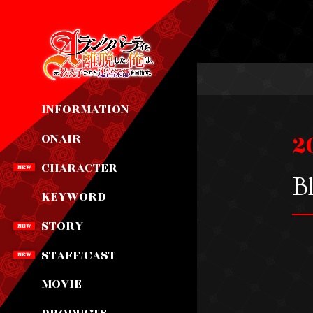
INFORMATION
2
ONAIR
CHARACTER
B
KEYWORD
STORY
STAFF/CAST
MOVIE