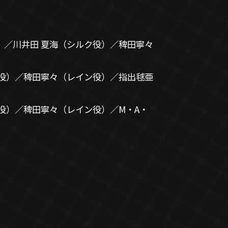
）／川井田 夏海（シルク役）／稗田寧々
ク役）／稗田寧々（レイン役）／指出毬亜
役）／稗田寧々（レイン役）／M・A・