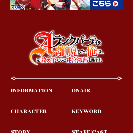
INFORMATION
ONAIR
CHARACTER
KEYWORD
STORY
STAFF/CAST