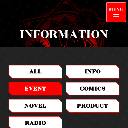
MENU
INFORMATION
INFORMATION
ONAIR
ALL
INFO
CHARACTER
KEYWORD
EVENT
COMICS
STORY
STAFF/CAST
NOVEL
PRODUCT
RADIO
MOVIE
PRODUCTS